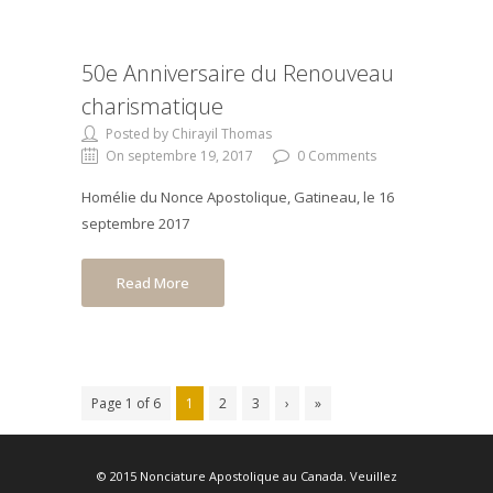
50e Anniversaire du Renouveau
charismatique
Posted by Chirayil Thomas
On septembre 19, 2017
0 Comments
Homélie du Nonce Apostolique, Gatineau, le 16
septembre 2017
Read More
Page 1 of 6
1
2
3
›
»
© 2015 Nonciature Apostolique au Canada. Veuillez