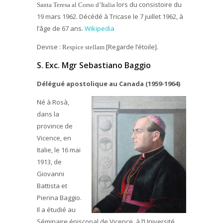
lors du consistoire du
Santa Teresa al Corso d’Italia
19 mars 1962. Décédé à Tricase le 7 juillet 1962, à
l’âge de 67 ans.
Wikipedia
Devise :
[Regarde l’étoile].
Respice stellam
S. Exc. Mgr Sebastiano Baggio
Délégué apostolique au Canada (1959-1964)
Né à Rosà,
dans la
province de
Vicence, en
Italie, le 16 mai
1913, de
Giovanni
Battista et
Pierina Baggio.
Il a étudié au
Séminaire épiscopal de Vicence, à l’Université