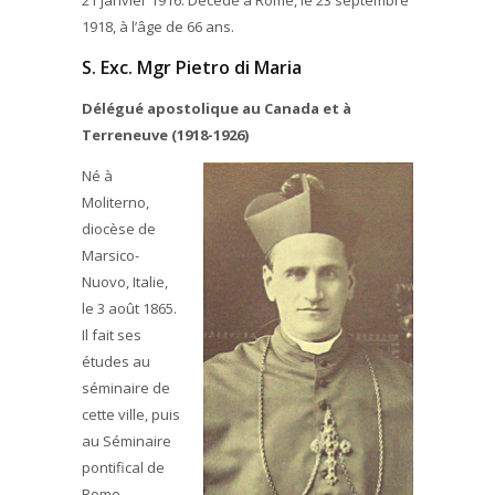
21 janvier 1916. Décédé à Rome, le 23 septembre
1918, à l’âge de 66 ans.
S. Exc. Mgr Pietro di Maria
Délégué apostolique au Canada et à
Terreneuve (1918-1926)
Né à
Moliterno,
diocèse de
Marsico-
Nuovo, Italie,
le 3 août 1865.
Il fait ses
études au
séminaire de
cette ville, puis
au Séminaire
pontifical de
Rome.