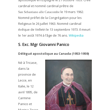
apostolique en Espagne le 21 octobre 1953. Créé
cardinal et nommé cardinal prêtre de
le 19 mars 1962.
San Sebastiano alle Catacombe
Nommé préfet de la Congrégation pour les
Religieux le 26 juillet 1963. Nommé cardinal
évêque de Velletri le 13 septembre 1973. Il meurt
le 1er août 1974 à l’âge de 76 ans.
Wikipedia
S. Exc. Mgr Giovanni Panico
Délégué apostolique au Canada (1953-1959)
Né à Tricase,
dans la
province de
Lecce, en
Italie, le 12
avril 1895, de
Carmine
Panico et
Marina Zocco.