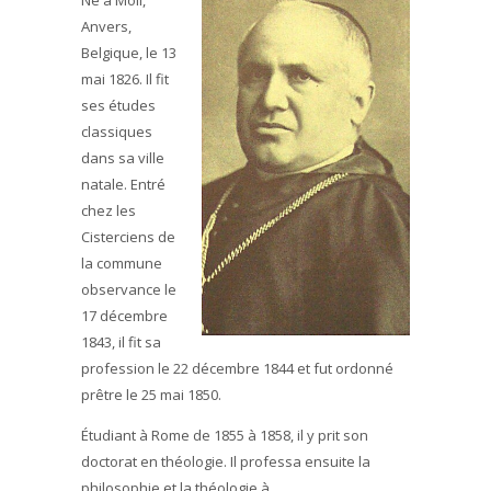
Né à Moll,
Anvers,
Belgique, le 13
mai 1826. Il fit
ses études
classiques
dans sa ville
natale. Entré
chez les
Cisterciens de
la commune
observance le
17 décembre
1843, il fit sa
profession le 22 décembre 1844 et fut ordonné
prêtre le 25 mai 1850.
Étudiant à Rome de 1855 à 1858, il y prit son
doctorat en théologie. Il professa ensuite la
philosophie et la théologie à