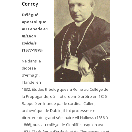
Conroy
Délégué
apostolique
au Canada
en
mission
spéciale
(1877-1878)
Né dans le
diocèse
d’Armagh,
Irlande, en
1832. Études théologiques à Rome au Collège de
la Propagande, où il fut ordonné prêtre en 1856.
Rappelé en Irlande par le cardinal Cullen,
archevêque de Dublin, il fut professeur et
directeur du grand séminaire All-Hallows (1856 à
1866), puis au collège de Clonliffe jusqu’en avril
1871. Élu évêque d’Ardagh et de Clonmacnoise et